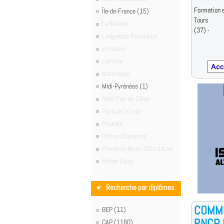
Formation e
Île-de-France (15)
Tours
La Réunion
(37) -
Languedoc-Roussillon
Limousin
Lorraine
Martinique
Midi-Pyrénées (1)
Nord-Pas-de-Calais
Pays de la Loire
Picardie
Poitou-Charentes
Provence-Alpes-Côte d'Azur
Rhône-Alpes
Recherche par diplômes
COMMU
BEP (11)
RNCP N
CAP (1160)