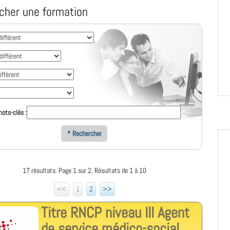
cher une formation
ots-clés :
Rechercher
17 résultats. Page 1 sur 2, Résultats de 1 à 10
<<
1
2
>>
Titre RNCP niveau III Agent
de service médico-social