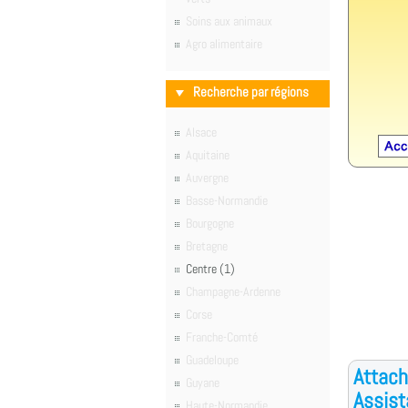
Soins aux animaux
Agro alimentaire
Recherche par régions
Alsace
Aquitaine
Auvergne
Basse-Normandie
Bourgogne
Bretagne
Centre (1)
Champagne-Ardenne
Corse
Franche-Comté
Guadeloupe
Attach
Guyane
Assist
Haute-Normandie