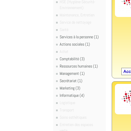
HSE (Hygiène-Sécurité-
Environnement)
Maintenance, Entretien
Service de nettoyage
Santé
Services à la personne (1)
Actions sociales (1)
Achat
Comptabilité (3)
Ressources humaines (1)
Management (1)
Secrétariat (1)
Marketing (3)
Informatique (4)
Logistique
Transport
Soins esthétiques
Entretien des espaces
verts