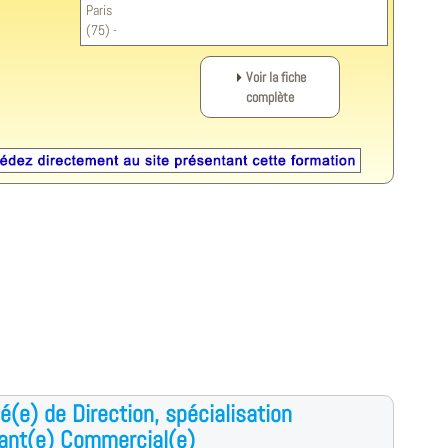
Paris
(75) -
Voir la fiche
complète
é(e) de Direction, spécialisation
ant(e) Commercial(e)