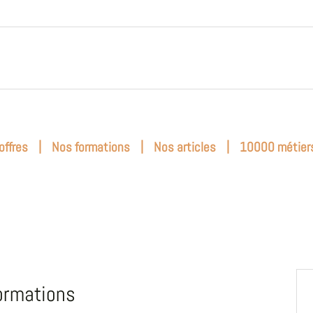
|
|
|
offres
Nos formations
Nos articles
10000 métier
ormations