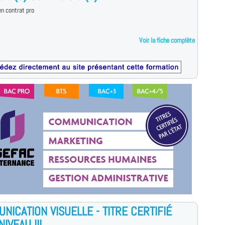
n contrat pro
Voir la fiche complète
NICATION VISUELLE - TITRE CERTIFIÉ
IVEAU III