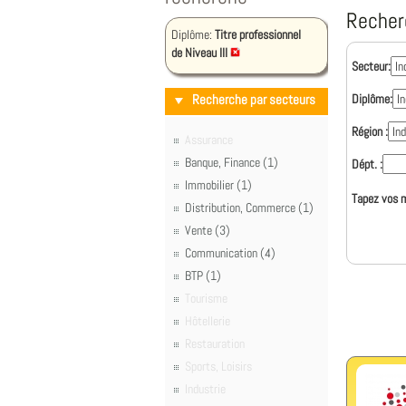
Recher
Diplôme:
Titre professionnel
de Niveau III
Secteur:
Recherche par secteurs
Diplôme:
Région :
Assurance
Banque, Finance (1)
Dépt. :
Immobilier (1)
Tapez vos m
Distribution, Commerce (1)
Vente (3)
Communication (4)
BTP (1)
Tourisme
Hôtellerie
Restauration
Sports, Loisirs
Industrie