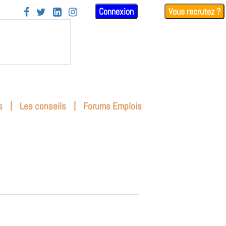
Connexion
Vous recrutez ?




|
|
s
Les conseils
Forums Emplois