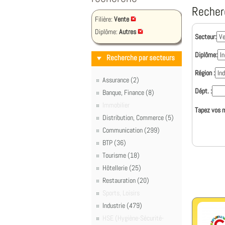
Recher
Filière:
Vente
Diplôme:
Autres
Secteur:
Diplôme:
Recherche par secteurs
Région :
Assurance (2)
Dépt. :
Banque, Finance (8)
Immobilier
Tapez vos m
Distribution, Commerce (5)
Communication (299)
BTP (36)
Tourisme (18)
Hôtellerie (25)
Restauration (20)
Sports, Loisirs
Industrie (479)
HSE (Hygiène-Sécurité-