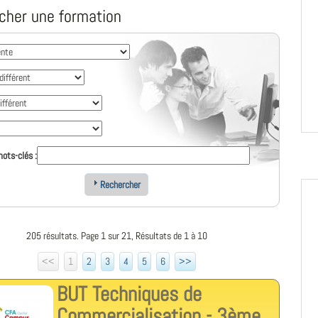
cher une formation
ots-clés :
Rechercher
205 résultats. Page 1 sur 21, Résultats de 1 à 10
<<
1
2
3
4
5
6
>>
BUT Techniques de
Commercialisation - 3ème