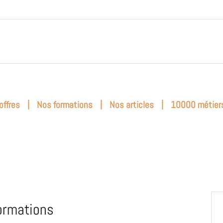
|
|
|
offres
Nos formations
Nos articles
10000 métier
ormations