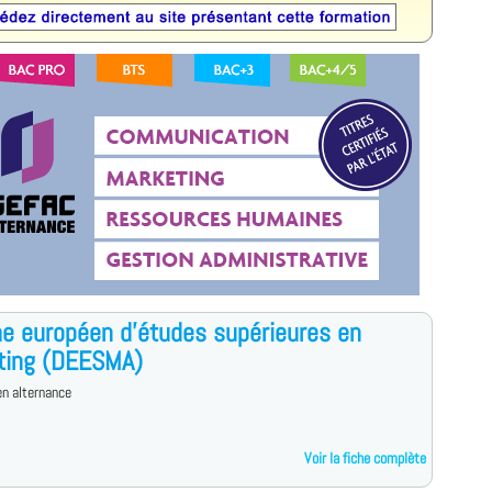
e européen d'études supérieures en
ting (DEESMA)
n alternance
Voir la fiche complète