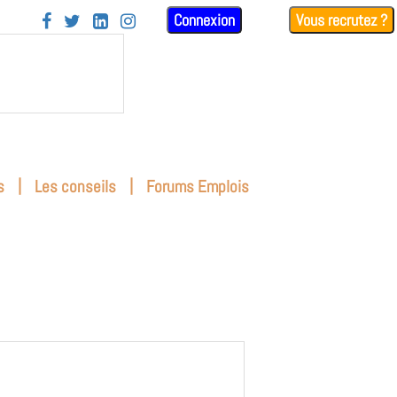
Connexion
Vous recrutez ?




|
|
s
Les conseils
Forums Emplois