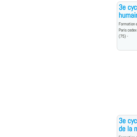
3e cyc
humai
Formation e
Paris cedex
(75) -
3e cyc
de la 