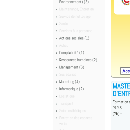
Environnement) (3)
Maintenance, Entretien
Service de nettoyage
Santé
Services à la personne
Actions sociales (1)
Achat
Comptabilité (1)
Ressources humaines (2)
Management (6)
Secrétariat
Marketing (4)
MASTE
Informatique (2)
D'ENT
Logistique
Formation e
Transport
PARIS
Soins esthétiques
(75) -
Entretien des espaces
verts