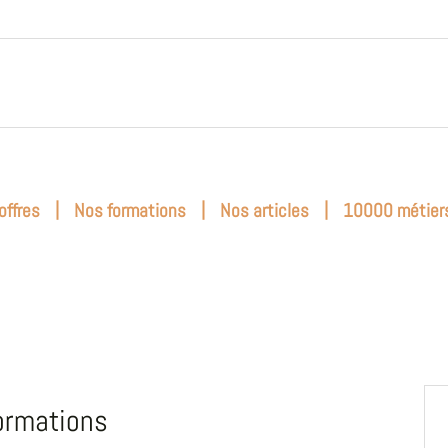
|
|
|
offres
Nos formations
Nos articles
10000 métier
ormations