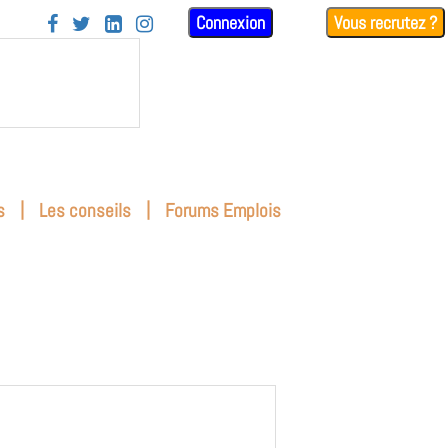
Connexion
Vous recrutez ?




|
|
s
Les conseils
Forums Emplois