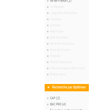
Île-de-France (2)
La Réunion
Languedoc-Roussillon
Limousin
Lorraine
Martinique
Midi-Pyrénées
Nord-Pas-de-Calais
Pays de la Loire
Picardie
Poitou-Charentes
Provence-Alpes-Côte d'Azur
Rhône-Alpes
Recherche par diplômes
CAP (2)
BAC PRO (4)