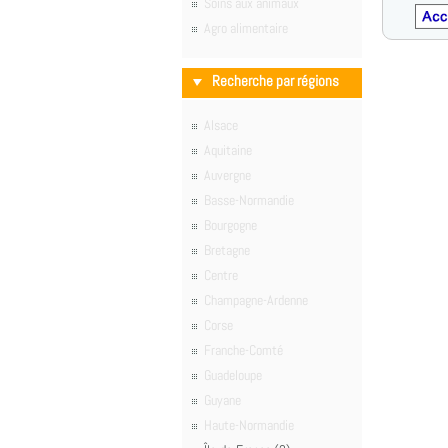
Soins aux animaux
Agro alimentaire
Recherche par régions
Alsace
Aquitaine
Auvergne
Basse-Normandie
Bourgogne
Bretagne
Centre
Champagne-Ardenne
Corse
Franche-Comté
Guadeloupe
Guyane
Haute-Normandie