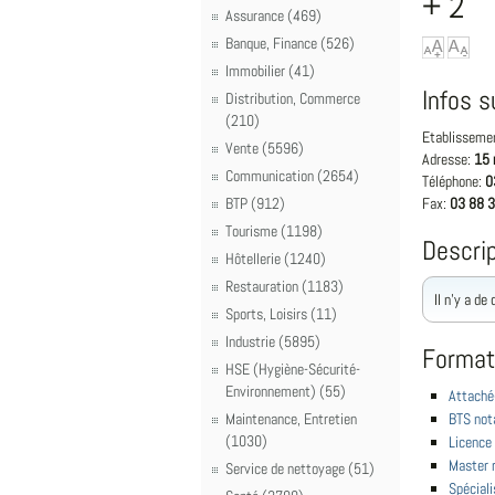
+ 2
Assurance (469)
Banque, Finance (526)
Immobilier (41)
Infos s
Distribution, Commerce
(210)
Etablisseme
Vente (5596)
Adresse:
15 
Communication (2654)
Téléphone:
0
BTP (912)
Fax:
03 88 3
Tourisme (1198)
Descrip
Hôtellerie (1240)
Restauration (1183)
Il n'y a de
Sports, Loisirs (11)
Industrie (5895)
Format
HSE (Hygiène-Sécurité-
Environnement) (55)
Attaché(
Maintenance, Entretien
BTS not
(1030)
Licence 
Master r
Service de nettoyage (51)
Spéciali