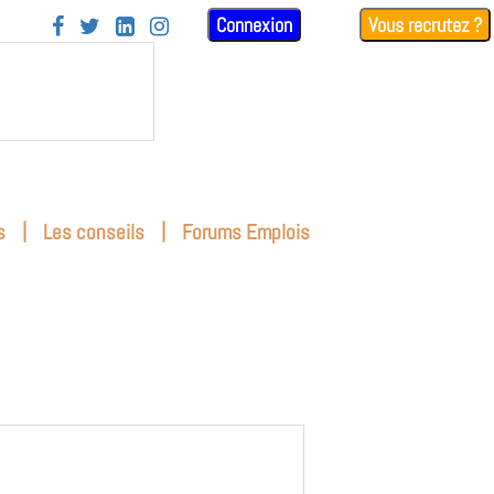
Connexion
Vous recrutez ?




|
|
s
Les conseils
Forums Emplois