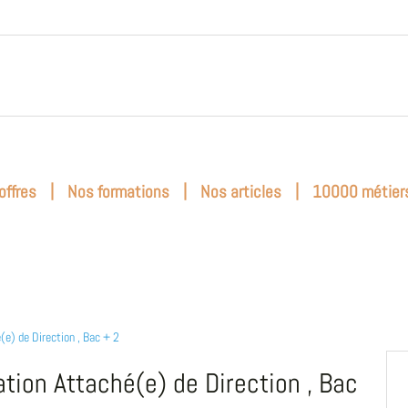
|
|
|
offres
Nos formations
Nos articles
10000 métier
(e) de Direction , Bac + 2
tion Attaché(e) de Direction , Bac